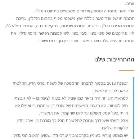
זוכים.
עו”ד טיגר מתמחה ומספק שירותים משפטיים בתחום הנדל”ן.
התמחותו של עו”ד טיגר כוללת יעוץ משפטי מקיף בתחום הנדל”ן, עריכת
הסכמי מכירת נדל”ן ורכישתו, הסכמי שכירות, עסקאות בניה, הסכמי תמ”א 38,
ליווי פרויקטים של פינוי בינוי ועיבוי בינוי, ליווי קבוצות רכישה ומיסוי נדל”ן. את
התמחותו עשה עו”ד טיגר במשרד עורכי דין רון ברנט ושות’.
ההתחייבות שלנו
“בשנת 2013 בסמוך למבחני ההסמכה של לשכת עורכי הדין, החלטתי
לצאת לדרך עצמאית.
למראית העין זה היה נראה כמו שביל לא בטוח לצעוד בו – לא גיבשתי
תיק לקוחות, לא הגעתי ממשפחה של עורכי דין שיתמכו בי ואפילו לא
הייתי בעל עסק מעולם עד ליום שהקמתי את המשרד.
אבל ידעתי שיש דרך אחרת לתקשורת הכל כך מוכרת בין עורכי הדין
ללקוחות שלהם.
יש משפט (נוראי בעיניי) בקרב ציבור עורכי הדין שטוען “האויב הכי גדול