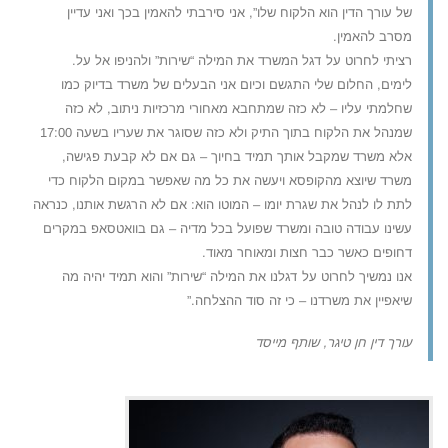
של עורך הדין הוא הלקוח שלו”, אני סירבתי להאמין בכך ואני עדיין
מסרב להאמין.
רציתי לחרוט על דגל המשרד את המילה “שירות” ולהניפו אל על.
לימים, החלום שלי התגשם וכיום אני הבעלים של משרד בדיוק כמו
שחלמתי עליו – לא כזה שמתחבא מאחורי מרכזיות ניתוב, לא כזה
שמנהל את הלקוח בתוך התיק ולא כזה שסוגר את שעריו בשעה 17:00
אלא משרד שמקבל אותך תמיד בחיוך – גם אם לא קבעת פגישה,
משרד שיוצא מהקופסא ויעשה את כל מה שאפשר במקום הלקוח כדי
לתת לו לנהל את שגרת יומו – המוטו הוא: אם לא הרגשת אותנו, כנראה
עשינו עבודה טובה ומשרד שפועל בכל מדיה – גם בוואטסאפ במקרים
דחופים כאשר כבר חצות ומאוחר מאוד.
אנו נמשיך לחרוט על דגלנו את המילה “שירות” והוא תמיד יהיה מה
שיאפיין את משרדנו – כי זה סוד ההצלחה.”
עורך דין חן טיגר, שותף מייסד