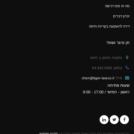
מה זה מס רכישה
זכרון דברים
דירה להשקעה בקריות וחיפה
חן טיגר ושות'
כתובת:
נתנזון 1, חיפה
טלפון:
04-6811000
מייל:
chen@tiger-law.co.il
שעות פתיחה
ראשון - חמישי / 17:00 - 9:00
כל הזכויות שמורות לחן טיגר ושות' משרד עורכי דין
תקנון שימוש